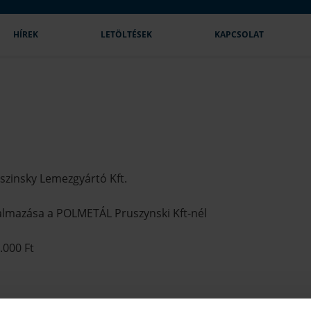
HÍREK
LETÖLTÉSEK
KAPCSOLAT
szinsky Lemezgyártó Kft.
kalmazása a POLMETÁL Pruszynski Kft-nél
.000 Ft