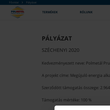
Főoldal
Pályázat
TERMÉKEK
RÓLUNK
PÁLYÁZAT
SZÉCHENYI 2020
Kedvezményezett neve: Polmetál Pru
A projekt címe: Megújuló energia al
Szerződött támogatás összege: 2.964
Támogatás mértéke: 100 %