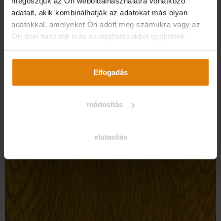
megosztjuk az Ön weboldalhasználatra vonatkozó
adatait, akik kombinálhatják az adatokat más olyan
adatokkal, amelyeket Ön adott meg számukra vagy az
Ön által használt más szolgáltatásokból gyűjtöttek.
Elfogadás
módosítás
elutasítás
MINTÁS KÉTOLDALON