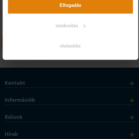
Ideál olló készlet alakzatok
Elfogadás
vágásához | ERGO markolat |
Összehajtható tasakban
módosítás
68 267 Ft
További változatok
elutasítás
Kontakt
Információk
Rólunk
Hírek