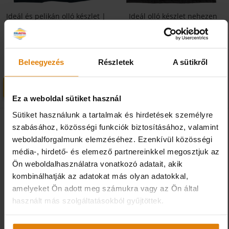
Ideál és pelikán olló készlet |
Ideál olló készlet nehezen
Lakkozott markolat |
hozzáférhető helyekhez |
Összehajtható tasakban
ERGO Markolat |
Összehajtható tasakban
77 963 Ft
39 479 Ft
Beleegyezés
Részletek
A sütikről
További változatok
További változatok
Ez a weboldal sütiket használ
Sütiket használunk a tartalmak és hirdetések személyre
szabásához, közösségi funkciók biztosításához, valamint
weboldalforgalmunk elemzéséhez. Ezenkívül közösségi
média-, hirdető- és elemező partnereinkkel megosztjuk az
Ön weboldalhasználatra vonatkozó adatait, akik
kombinálhatják az adatokat más olyan adatokkal,
amelyeket Ön adott meg számukra vagy az Ön által
használt más szolgáltatásokból gyűjtöttek.